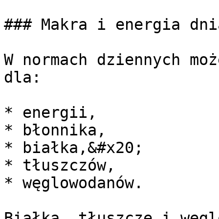
### Makra i energia dnia
W normach dziennych moż
dla:

* energii,

* błonnika,

* białka,&#x20;

* tłuszczów,

* węglowodanów.

Białka, tłuszcze i węgl