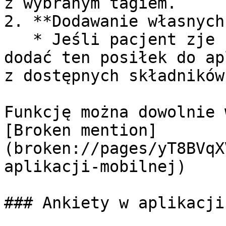
z wybranym tagiem.

2. **Dodawanie własnych
   * Jeśli pacjent zje coś spoza jadłospisu, może 
dodać ten posiłek do ap
z dostępnych składników
Funkcję można dowolnie 
[Broken mention]
(broken://pages/yT8BVqX
aplikacji-mobilnej)

### Ankiety w aplikacji