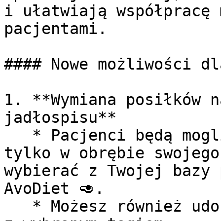
i ułatwiają współpracę 
pacjentami.

#### Nowe możliwości dl
1. **Wymiana posiłków n
jadłospisu**

   * Pacjenci będą mogli wymieniać posiłki nie 
tylko w obrębie swojego
wybierać z Twojej bazy 
AvoDiet 🥑.

   * Możesz również udostępnić tylko kilka potraw 