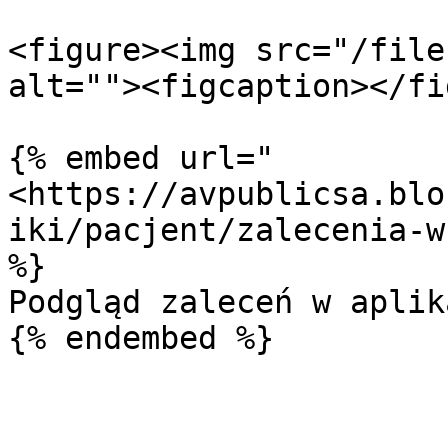
<figure><img src="/file
alt=""><figcaption></fi
{% embed url="
<https://avpublicsa.blo
iki/pacjent/zalecenia-w
%}

Podgląd zaleceń w aplik