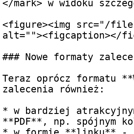
</mark> w widoku szczeg
<figure><img src="/file
alt=""><figcaption></fi
### Nowe formaty zaleceń
Teraz oprócz formatu **
zalecenia również:

* w bardziej atrakcyjny
**PDF**, np. spójnym ko
* w formie **linku** - 