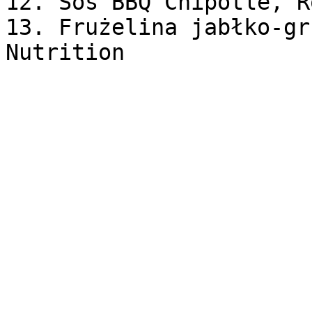
12. Sos BBQ Chipotle, R
13. Frużelina jabłko-gr