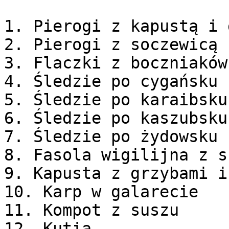
1. Pierogi z kapustą i 
2. Pierogi z soczewicą

3. Flaczki z boczniaków

4. Śledzie po cygańsku

5. Śledzie po karaibsku

6. Śledzie po kaszubsku

7. Śledzie po żydowsku

8. Fasola wigilijna z s
9. Kapusta z grzybami i
10. Karp w galarecie

11. Kompot z suszu

12. Kutia
