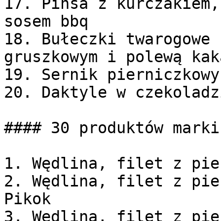
17. Pinsa z kurczakiem,
sosem bbq

18. Bułeczki twarogowe 
gruszkowym i polewą kaka
19. Sernik pierniczkowy

20. Daktyle w czekoladz
#### 30 produktów marki
1. Wędlina, filet z pie
2. Wędlina, filet z pie
Pikok

3. Wędlina, filet z pie