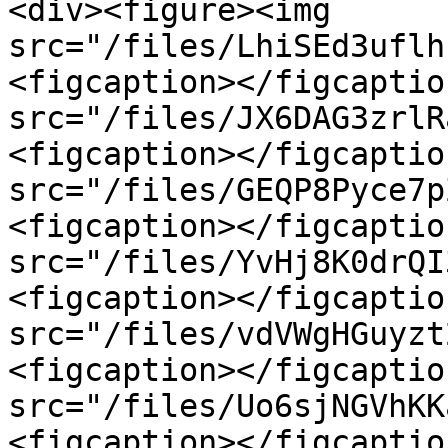
<div><figure><img 
src="/files/LhiSEd3uflh
<figcaption></figcaptio
src="/files/JX6DAG3zrlR
<figcaption></figcaptio
src="/files/GEQP8Pyce7p
<figcaption></figcaptio
src="/files/YvHj8K0drQI
<figcaption></figcaptio
src="/files/vdVWgHGuyzt
<figcaption></figcaptio
src="/files/Uo6sjNGVhKK
<figcaption></figcaptio